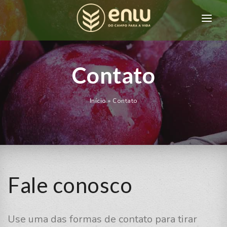
HOME
QUEM SOMOS
Contato
PRODUTOS
Início
»
Contato
CONTATO
Fale conosco
Use uma das formas de contato para tirar