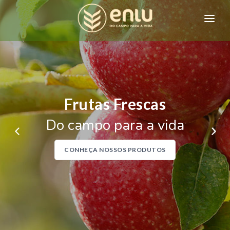
HOME
QUEM SOMOS
PRODUTOS
Frutas Frescas
CONTATO
Do campo para a vida
CONHEÇA NOSSOS PRODUTOS