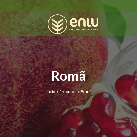
Romã
Início
»
Produtos
»
Romã