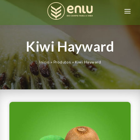
HOME
QUEM SOMOS
Kiwi Hayward
PRODUTOS
Início
»
Produtos
»
Kiwi Hayward
CONTATO