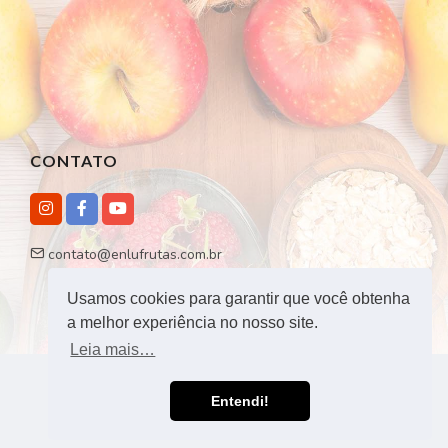
CONTATO
contato@enlufrutas.com.br
Usamos cookies para garantir que você obtenha
a melhor experiência no nosso site.
Leia mais…
Agência Tática - Todos os direitos reservados - 2026 |
Entendi!
Desenvolvido por