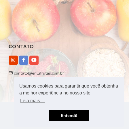
CONTATO
contato@enlufrutas.com.br
Usamos cookies para garantir que você obtenha
a melhor experiência no nosso site.
Leia mais…
Agência Tática - Todos os direitos reservados - 2026 |
Entendi!
Desenvolvido por